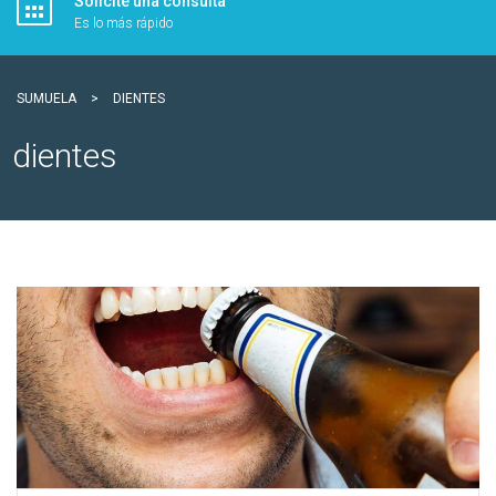
Solicite una consulta
Es lo más rápido
SUMUELA
>
DIENTES
dientes