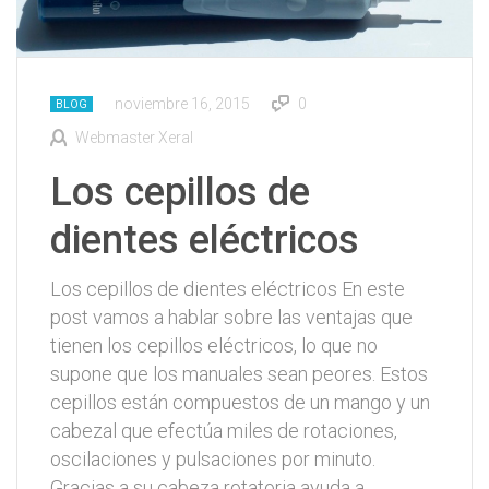
noviembre 16, 2015
0
BLOG
Webmaster Xeral
Los cepillos de
dientes eléctricos
Los cepillos de dientes eléctricos En este
post vamos a hablar sobre las ventajas que
tienen los cepillos eléctricos, lo que no
supone que los manuales sean peores. Estos
cepillos están compuestos de un mango y un
cabezal que efectúa miles de rotaciones,
oscilaciones y pulsaciones por minuto.
Gracias a su cabeza rotatoria ayuda a…