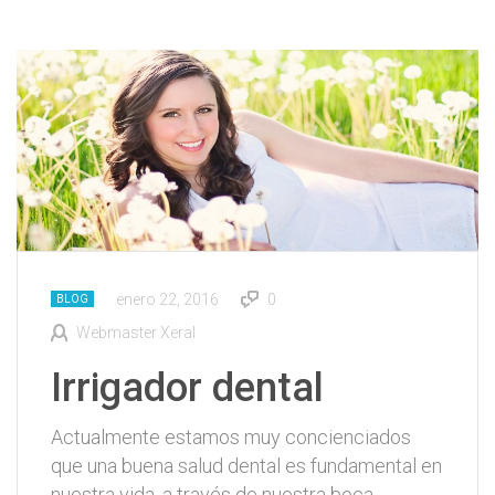
enero 22, 2016
0
BLOG
Webmaster Xeral
Irrigador dental
Actualmente estamos muy concienciados
que una buena salud dental es fundamental en
nuestra vida, a través de nuestra boca