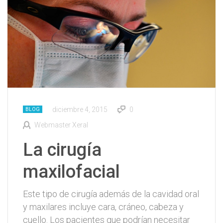
diciembre 4, 2015
0
BLOG
Webmaster Xeral
La cirugía
maxilofacial
Este tipo de cirugía además de la cavidad oral
y maxilares incluye cara, cráneo, cabeza y
cuello. Los pacientes que podrían necesitar