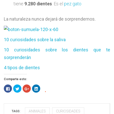
tiene
9.280 dientes
. Es el
pez gato
La naturaleza nunca dejará de sorprendernos.
10 curiosidades sobre la saliva
10 curiosidades sobre los dientes que te
sorprenderán
4 tipos de dientes
Comparte esto:
Haz
Haz
Haz
Haz
clic
clic
clic
clic
para
para
para
para
compartir
compartir
compartir
compartir
en
en
en
en
Facebook
Twitter
Google+
LinkedIn
(Se
(Se
(Se
(Se
abre
abre
abre
abre
ANIMALES
CURIOSIDADES
TAGS:
en
en
en
en