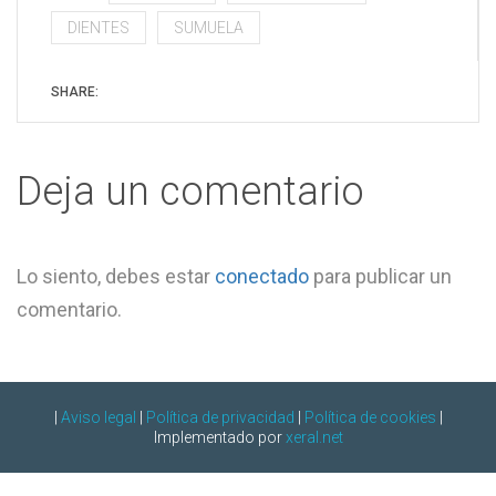
una
una
una
una
ventana
ventana
ventana
ventana
DIENTES
SUMUELA
nueva)
nueva)
nueva)
nueva)
SHARE:
Deja un comentario
Lo siento, debes estar
conectado
para publicar un
comentario.
|
Aviso legal
|
Política de privacidad
|
Política de cookies
|
Implementado por
xeral.net