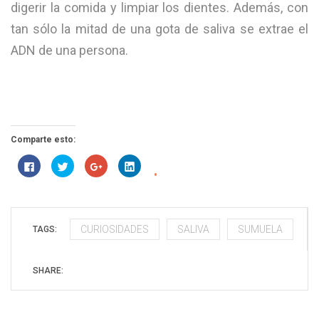
digerir la comida y limpiar los dientes. Además, con
tan sólo la mitad de una gota de saliva se extrae el
ADN de una persona.
Comparte esto:
Haz
Haz
Haz
Haz
clic
clic
clic
clic
para
para
para
para
compartir
compartir
compartir
compartir
en
en
en
en
Facebook
Twitter
Google+
LinkedIn
(Se
(Se
(Se
(Se
abre
abre
abre
abre
CURIOSIDADES
SALIVA
SUMUELA
TAGS:
en
en
en
en
una
una
una
una
ventana
ventana
ventana
ventana
nueva)
nueva)
nueva)
nueva)
SHARE: