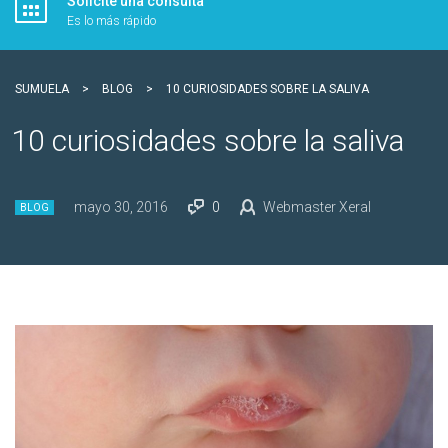
Solicite una consulta
Es lo más rápido
SUMUELA
>
BLOG
>
10 CURIOSIDADES SOBRE LA SALIVA
10 curiosidades sobre la saliva
mayo 30, 2016
0
Webmaster Xeral
BLOG