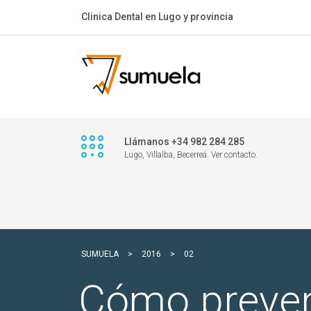
Clinica Dental en Lugo y provincia
Llámanos +34 982 284 285
Lugo, Villalba, Becerreá. Ver contacto.
SUMUELA
>
2016
>
02
Cómo preveni