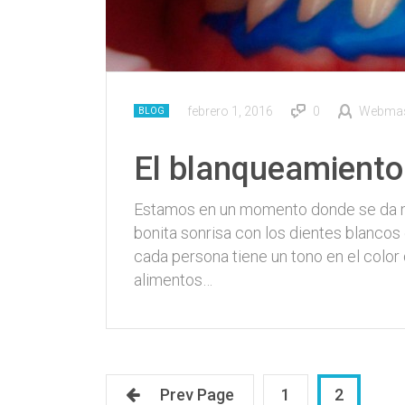
febrero 1, 2016
0
Webmast
BLOG
El blanqueamiento
Estamos en un momento donde se da muc
bonita sonrisa con los dientes blancos
cada persona tiene un tono en el color 
alimentos…
Prev Page
1
2