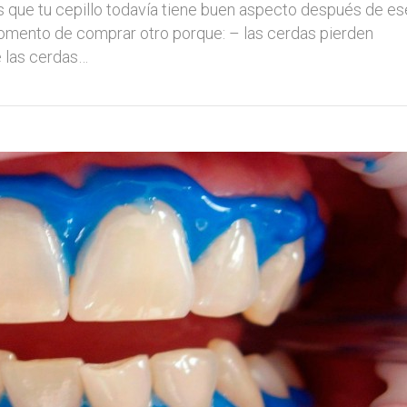
 que tu cepillo todavía tiene buen aspecto después de es
omento de comprar otro porque: – las cerdas pierden
e las cerdas…