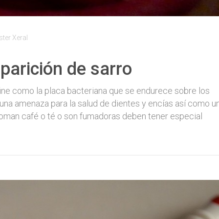
er Xeral
parición de sarro
define como la placa bacteriana que se endurece sobre los
s una amenaza para la salud de dientes y encías así como u
toman café o té o son fumadoras deben tener especial