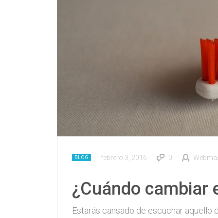
febrero 3, 2016
0
Webmast
BLOG
¿Cuándo cambiar el
Estarás cansado de escuchar aquello d