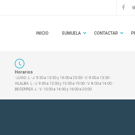
INICIO
SUMUELA
CONTACTAR
P
Horarios
- LUGO: L - J: 9:30 a 13:30 y 16:00 a 20:30 - V: 9:00 a 13:30 -
VILALBA: L - J: 9:00 a 13:30 y 15:00 a 19:00 - V: 8:00 a 14:00 -
BECERREÁ: L - V: 10:00 a 14:00 y 16:00 a 20:00