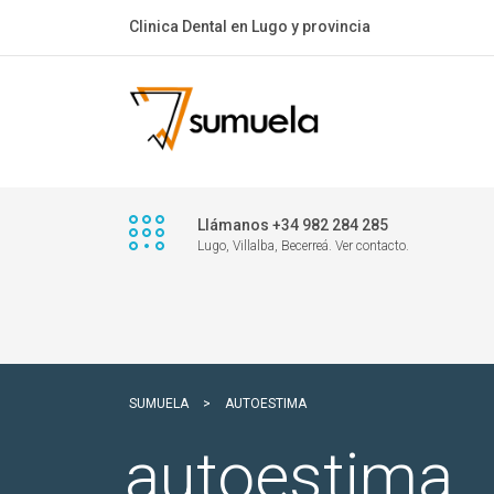
Clinica Dental en Lugo y provincia
Llámanos +34 982 284 285
Lugo, Villalba, Becerreá. Ver contacto.
SUMUELA
>
AUTOESTIMA
autoestima