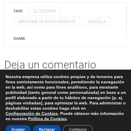
Facebook
Twitter
Google+
LinkedIn
(Se
(Se
(Se
(Se
abre
abre
abre
abre
GLOSODINIA
TAGS:
en
en
en
en
una
una
una
una
ventana
ventana
ventana
ventana
SÍNDROME DE BOCA ARDIENTE
SUMUELA
nueva)
nueva)
nueva)
nueva)
SHARE:
Deja un comentario
Nuestra empresa utiliza cookies propias y de terceros para
fines estrictamente funcionales, permitiendo la navegación
Lo siento, debes estar
conectado
para publicar un
en la web, así como para fines analíticos, para mostrarte
publicidad (tanto general como personalizada) en base a un
comentario.
perfil elaborado a partir de tu hábitos de navegación (p. ej.
páginas visitadas), para optimizar la web. Para administrar o
deshabilitar estas cookies haga click en
Configuración de Cookies
. Puede obtener más información
en nuestra
Política de Cookies
.
|
Aviso legal
|
Política de privacidad
|
Política de cookies
|
Implementado por
xeral.net
Aceptar
Rechazar
Configurar