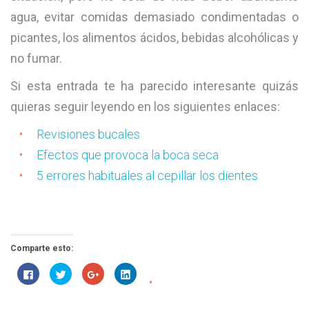
agua, evitar comidas demasiado condimentadas o
picantes, los alimentos ácidos, bebidas alcohólicas y
no fumar.
Si esta entrada te ha parecido interesante quizás
quieras seguir leyendo en los siguientes enlaces:
Revisiones bucales
Efectos que provoca la boca seca
5 errores habituales al cepillar los dientes
Comparte esto:
Haz
Haz
Haz
Haz
clic
clic
clic
clic
para
para
para
para
compartir
compartir
compartir
compartir
en
en
en
en