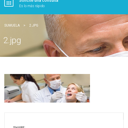
Solicite una consulta
Es lo más rápido
SUMUELA
>
2.JPG
2.jpg
SHARE: